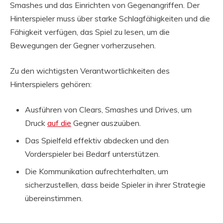
Smashes und das Einrichten von Gegenangriffen. Der
Hinterspieler muss über starke Schlagfähigkeiten und die
Fähigkeit verfügen, das Spiel zu lesen, um die
Bewegungen der Gegner vorherzusehen.
Zu den wichtigsten Verantwortlichkeiten des
Hinterspielers gehören:
Ausführen von Clears, Smashes und Drives, um
Druck
auf die
Gegner auszuüben.
Das Spielfeld effektiv abdecken und den
Vorderspieler bei Bedarf unterstützen.
Die Kommunikation aufrechterhalten, um
sicherzustellen, dass beide Spieler in ihrer Strategie
übereinstimmen.