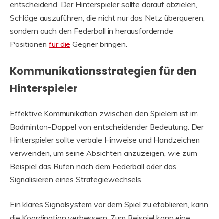
entscheidend. Der Hinterspieler sollte darauf abzielen,
Schläge auszuführen, die nicht nur das Netz überqueren,
sondern auch den Federball in herausfordernde
Positionen
für die
Gegner bringen.
Kommunikationsstrategien für den
Hinterspieler
Effektive Kommunikation zwischen den Spielern ist im
Badminton-Doppel von entscheidender Bedeutung. Der
Hinterspieler sollte verbale Hinweise und Handzeichen
verwenden, um seine Absichten anzuzeigen, wie zum
Beispiel das Rufen nach dem Federball oder das
Signalisieren eines Strategiewechsels.
Ein klares Signalsystem vor dem Spiel zu etablieren, kann
die Koordination verbessern. Zum Beispiel kann eine