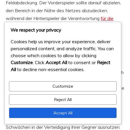
Feldabdeckung. Der Vorderspieler sollte darauf abzielen,
den Bereich in der Nähe des Netzes abzudecken,
während der Hinterspieler die Verantwortung
für die
tieferen Schläge übernimmt. Diese Arbeitsteilung
We respect your privacy
ermöglicht eine effizientere Verteidigung und offensive
Cookies help us improve your experience, deliver
Strategien. Wenn der Vorderspieler aus der Position
personalized content, and analyze traffic. You can
gedrängt wird, muss der Hinterspieler bereit sein, das
choose which cookies to allow by clicking
Netz vorübergehend abzudecken.
Customize
. Click
Accept All
to consent or
Reject
All
to decline non-essential cookies.
Was die Schlagauswahl betrifft, sollten beide Spieler sich
ihrer Stärken und Schwächen bewusst sein. Der
Customize
Vorderspieler sollte sich auf schnelle, täuschende Schläge
konzentrieren, während der Hinterspieler kraftvolle
Reject All
Smashes und Clears nutzen kann, um Druck
aufrechtzuerhalten. Durch die Koordination ihrer
Accept All
Schlagauswahl können die Spieler Lücken schaffen und
Schwächen in der Verteidigung ihrer Gegner ausnutzen.