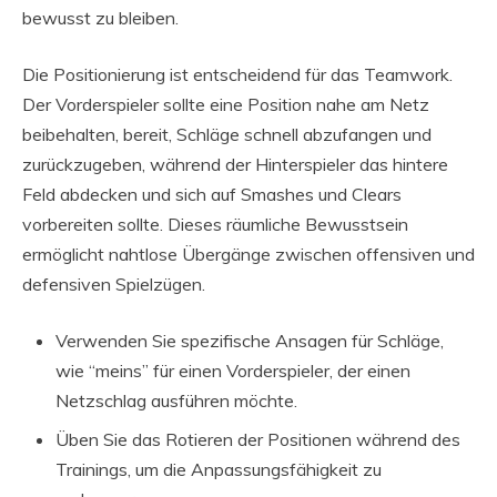
bewusst zu bleiben.
Die Positionierung ist entscheidend für das Teamwork.
Der Vorderspieler sollte eine Position nahe am Netz
beibehalten, bereit, Schläge schnell abzufangen und
zurückzugeben, während der Hinterspieler das hintere
Feld abdecken und sich auf Smashes und Clears
vorbereiten sollte. Dieses räumliche Bewusstsein
ermöglicht nahtlose Übergänge zwischen offensiven und
defensiven Spielzügen.
Verwenden Sie spezifische Ansagen für Schläge,
wie “meins” für einen Vorderspieler, der einen
Netzschlag ausführen möchte.
Üben Sie das Rotieren der Positionen während des
Trainings, um die Anpassungsfähigkeit zu