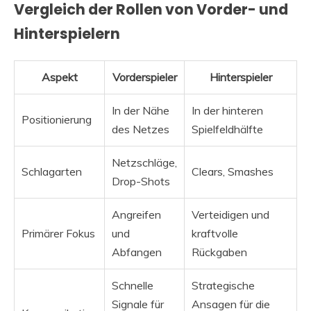
Vergleich der Rollen von Vorder- und
Hinterspielern
Aspekt
Vorderspieler
Hinterspieler
In der Nähe
In der hinteren
Positionierung
des Netzes
Spielfeldhälfte
Netzschläge,
Schlagarten
Clears, Smashes
Drop-Shots
Angreifen
Verteidigen und
Primärer Fokus
und
kraftvolle
Abfangen
Rückgaben
Schnelle
Strategische
Signale für
Ansagen für die