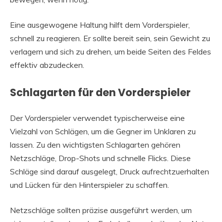
Eine ausgewogene Haltung hilft dem Vorderspieler,
schnell zu reagieren. Er sollte bereit sein, sein Gewicht zu
verlagern und sich zu drehen, um beide Seiten des Feldes
effektiv abzudecken.
Schlagarten für den Vorderspieler
Der Vorderspieler verwendet typischerweise eine
Vielzahl von Schlägen, um die Gegner im Unklaren zu
lassen. Zu den wichtigsten Schlagarten gehören
Netzschläge, Drop-Shots und schnelle Flicks. Diese
Schläge sind darauf ausgelegt, Druck aufrechtzuerhalten
und Lücken für den Hinterspieler zu schaffen.
Netzschläge sollten präzise ausgeführt werden, um