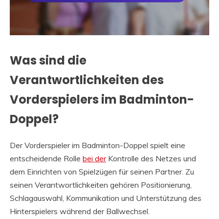
Was sind die
Verantwortlichkeiten des
Vorderspielers im Badminton-
Doppel?
Der Vorderspieler im Badminton-Doppel spielt eine
entscheidende Rolle
bei der
Kontrolle des Netzes und
dem Einrichten von Spielzügen für seinen Partner. Zu
seinen Verantwortlichkeiten gehören Positionierung,
Schlagauswahl, Kommunikation und Unterstützung des
Hinterspielers während der Ballwechsel.