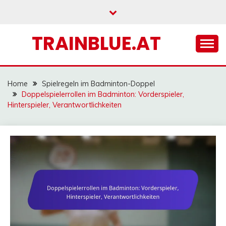
Skip
to
content
TRAINBLUE.AT
Home
Spielregeln im Badminton-Doppel
Doppelspielerrollen im Badminton: Vorderspieler,
Hinterspieler, Verantwortlichkeiten