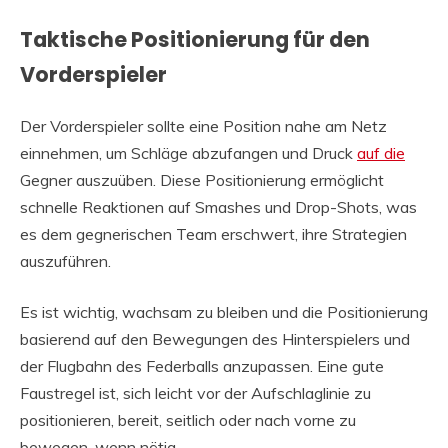
Taktische Positionierung für den
Vorderspieler
Der Vorderspieler sollte eine Position nahe am Netz
einnehmen, um Schläge abzufangen und Druck
auf die
Gegner auszuüben. Diese Positionierung ermöglicht
schnelle Reaktionen auf Smashes und Drop-Shots, was
es dem gegnerischen Team erschwert, ihre Strategien
auszuführen.
Es ist wichtig, wachsam zu bleiben und die Positionierung
basierend auf den Bewegungen des Hinterspielers und
der Flugbahn des Federballs anzupassen. Eine gute
Faustregel ist, sich leicht vor der Aufschlaglinie zu
positionieren, bereit, seitlich oder nach vorne zu
bewegen, wenn nötig.