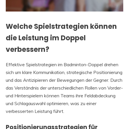
Welche Spielstrategien können
die Leistung im Doppel
verbessern?
Effektive Spielstrategien im Badminton-Doppel drehen
sich um klare Kommunikation, strategische Positionierung
und das Antizipieren der Bewegungen der Gegner. Durch
das Verständnis der unterschiedlichen Rollen von Vorder-
und Hinterspielern können Teams ihre Feldabdeckung
und Schlagauswahl optimieren, was zu einer
verbesserten Leistung führt.
Positionierungsstrategien für