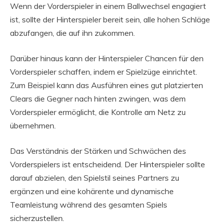
Wenn der Vorderspieler in einem Ballwechsel engagiert
ist, sollte der Hinterspieler bereit sein, alle hohen Schläge
abzufangen, die auf ihn zukommen.
Darüber hinaus kann der Hinterspieler Chancen für den
Vorderspieler schaffen, indem er Spielzüge einrichtet.
Zum Beispiel kann das Ausführen eines gut platzierten
Clears die Gegner nach hinten zwingen, was dem
Vorderspieler ermöglicht, die Kontrolle am Netz zu
übernehmen.
Das Verständnis der Stärken und Schwächen des
Vorderspielers ist entscheidend. Der Hinterspieler sollte
darauf abzielen, den Spielstil seines Partners zu
ergänzen und eine kohärente und dynamische
Teamleistung während des gesamten Spiels
sicherzustellen.