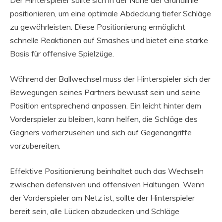
Der Hinterspieler sollte sich in der Nähe der Grundlinie
positionieren, um eine optimale Abdeckung tiefer Schläge
zu gewährleisten. Diese Positionierung ermöglicht
schnelle Reaktionen auf Smashes und bietet eine starke
Basis für offensive Spielzüge.
Während der Ballwechsel muss der Hinterspieler sich der
Bewegungen seines Partners bewusst sein und seine
Position entsprechend anpassen. Ein leicht hinter dem
Vorderspieler zu bleiben, kann helfen, die Schläge des
Gegners vorherzusehen und sich auf Gegenangriffe
vorzubereiten.
Effektive Positionierung beinhaltet auch das Wechseln
zwischen defensiven und offensiven Haltungen. Wenn
der Vorderspieler am Netz ist, sollte der Hinterspieler
bereit sein, alle Lücken abzudecken und Schläge