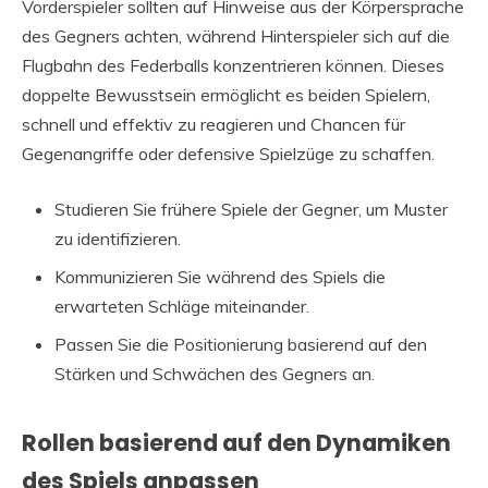
Vorderspieler sollten auf Hinweise aus der Körpersprache
des Gegners achten, während Hinterspieler sich auf die
Flugbahn des Federballs konzentrieren können. Dieses
doppelte Bewusstsein ermöglicht es beiden Spielern,
schnell und effektiv zu reagieren und Chancen für
Gegenangriffe oder defensive Spielzüge zu schaffen.
Studieren Sie frühere Spiele der Gegner, um Muster
zu identifizieren.
Kommunizieren Sie während des Spiels die
erwarteten Schläge miteinander.
Passen Sie die Positionierung basierend auf den
Stärken und Schwächen des Gegners an.
Rollen basierend auf den Dynamiken
des Spiels anpassen