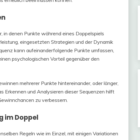
 erheblich beeinflussen können.
en
r, in denen Punkte während eines Doppelspiels
rleistung, eingesetzten Strategien und der Dynamik
equenz kann aufeinanderfolgende Punkte umfassen,
nen psychologischen Vorteil gegenüber den
winnen mehrerer Punkte hintereinander, oder länger,
as Erkennen und Analysieren dieser Sequenzen hilft
e Gewinnchancen zu verbessern.
ng im Doppel
nselben Regeln wie im Einzel, mit einigen Variationen