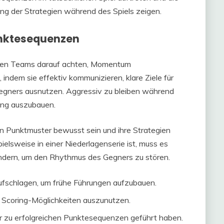
g der Strategien während des Spiels zeigen.
unktesequenzen
lten Teams darauf achten, Momentum
 indem sie effektiv kommunizieren, klare Ziele für
egners ausnutzen. Aggressiv zu bleiben während
ung auszubauen.
en Punktmuster bewusst sein und ihre Strategien
lsweise in einer Niederlagenserie ist, muss es
ändern, um den Rhythmus des Gegners zu stören.
ufschlagen, um frühe Führungen aufzubauen.
 Scoring-Möglichkeiten auszunutzen.
or zu erfolgreichen Punktesequenzen geführt haben.