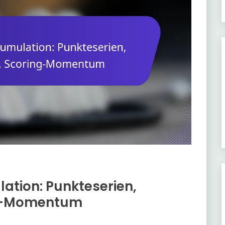
tion: Punkteserien,
ng-Momentum