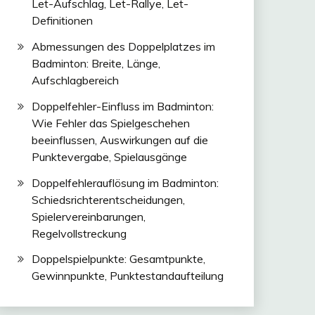
Let-Aufschlag, Let-Rallye, Let-
Definitionen
Abmessungen des Doppelplatzes im
Badminton: Breite, Länge,
Aufschlagbereich
Doppelfehler-Einfluss im Badminton:
Wie Fehler das Spielgeschehen
beeinflussen, Auswirkungen auf die
Punktevergabe, Spielausgänge
Doppelfehlerauflösung im Badminton:
Schiedsrichterentscheidungen,
Spielervereinbarungen,
Regelvollstreckung
Doppelspielpunkte: Gesamtpunkte,
Gewinnpunkte, Punktestandaufteilung