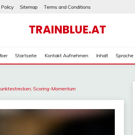
 Policy
Sitemap
Terms and Conditions
TRAINBLUE.AT
ber
Startseite
Kontakt Aufnehmen
Inhalt
Sprache
 Punktestrecken, Scoring-Momentum