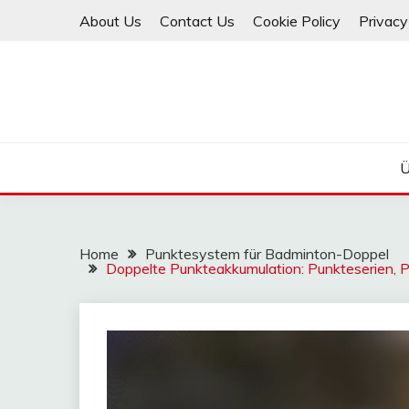
Skip
About Us
Contact Us
Cookie Policy
Privacy
to
content
Ü
Home
Punktesystem für Badminton-Doppel
Doppelte Punkteakkumulation: Punkteserien,