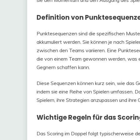
sie den Momentum und den Ausgang des Spiels
Definition von Punktesequenz
Punktesequenzen sind die spezifischen Muste
akkumuliert werden. Sie können je nach Spiele
zwischen den Teams variieren. Eine Punktes
die von einem Team gewonnen werden, was ei
Gegnern schaffen kann.
Diese Sequenzen können kurz sein, wie das Ge
indem sie eine Reihe von Spielen umfassen. D
Spielern, ihre Strategien anzupassen und ihr
Wichtige Regeln für das Scori
Das Scoring im Doppel folgt typischerweise de