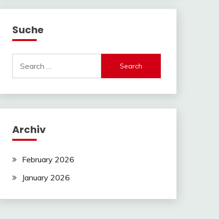
Suche
Search
for:
Archiv
February 2026
January 2026